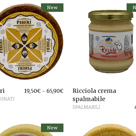
New
ri
Ricciola crema
Fascia
19,50
€
-
65,90
€
di
spalmabile
IONATI
prezzo:
da
SPALMABILI
19,50€
a
65,90€
New