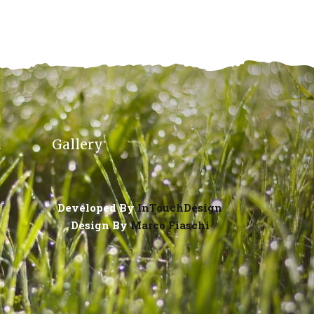
a
Gallery
Developed By
InTouchDesign
Design By
Marco Fiaschi