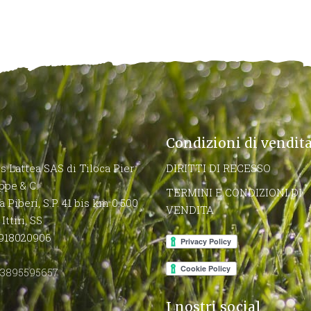
Condizioni di vendit
 Lattea SAS di Tiloca Pier
DIRITTI DI RECESSO
ppe & C.
TERMINI E CONDIZIONI DI
a Piberi, S.P. 41 bis km 0.500
VENDITA
Ittiri, SS
02918020906
3895595657
I nostri social