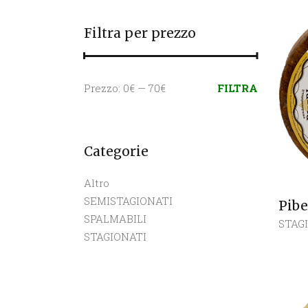
Filtra per prezzo
Prezzo
Prezzo
Prezzo:
0€
—
70€
FILTRA
Min
Max
Categorie
Altro
SEMISTAGIONATI
Pibe
SPALMABILI
STAG
STAGIONATI