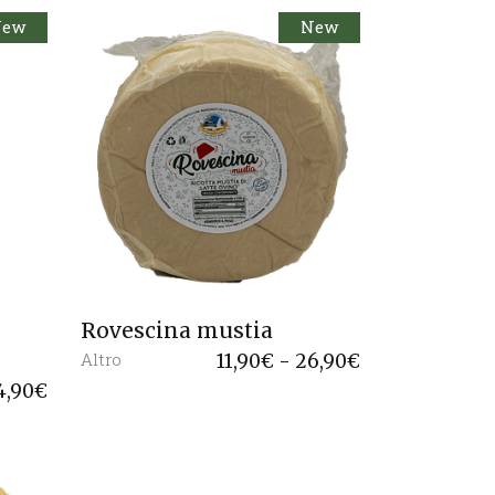
New
New
Rovescina mustia
Altro
Fascia
11,90
€
-
26,90
€
di
4,90
€
prezzo:
da
11,90€
a
26,90€