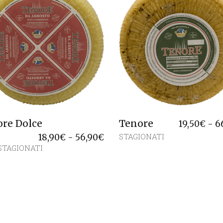
re Dolce
Tenore
19,50
€
-
6
Fascia
STAGIONATI
18,90
€
-
56,90
€
di
STAGIONATI
prezzo:
da
18,90€
a
56,90€