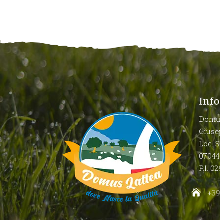
Info
Domus
Giuse
Loc. S
07044 
P.I. 
+39