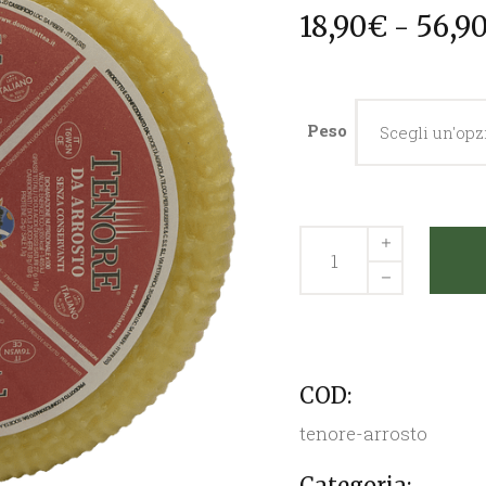
18,90
€
-
56,9
Peso
Scegli un'op
Quantity
COD:
tenore-arrosto
Categoria: