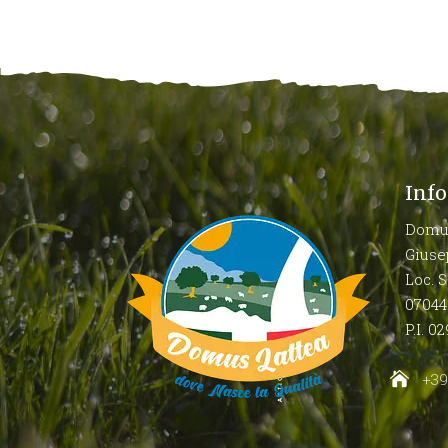
Info
Domus
Giuse
Loc. S
07044 
P.I. 
+39