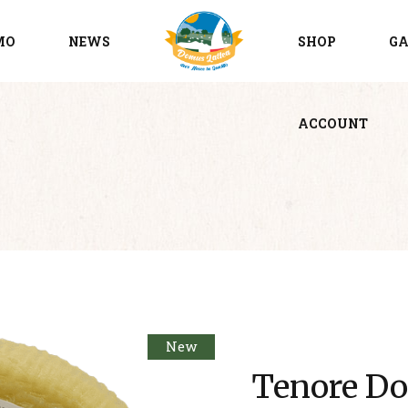
MO
NEWS
SHOP
GA
ACCOUNT
New
Tenore Do