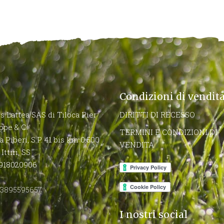
Condizioni di vendit
 Lattea SAS di Tiloca Pier
DIRITTI DI RECESSO
ppe & C.
TERMINI E CONDIZIONI DI
a Piberi, S.P. 41 bis km 0.500
VENDITA
Ittiri, SS
02918020906
3895595657
I nostri social