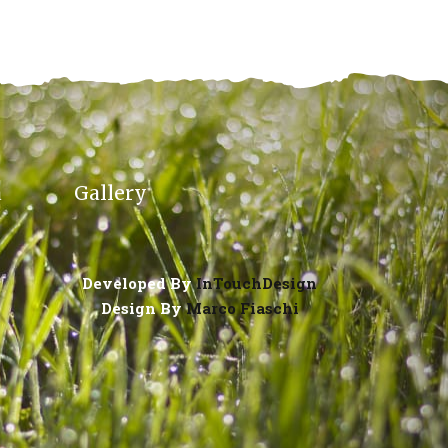
a
Gallery
Developed By
InTouchDesign
Design By
Marco Fiaschi