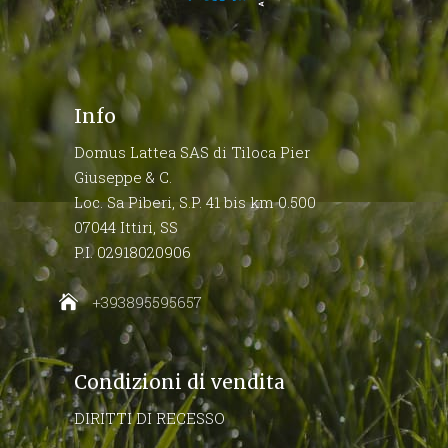
Info
Domus Lattea SAS di Tiloca Pier
Giuseppe & C.
Loc. Sa Piberi, S.P. 41 bis km 0.500
07044 Ittiri, SS
P.I. 02918020906
+393895595657
Condizioni di vendita
DIRITTI DI RECESSO