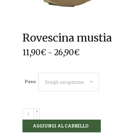
Rovescina mustia
Fascia
11,90
€
-
26,90
€
di
prezzo:
da
Peso
11,90€
Scegli un'opzione
a
26,90€
Quantity
AGGIUNGI AL CARRELLO