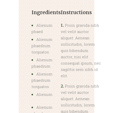
Ingredients
Instructions
Alienum
Proin gravida nibh
1.
phaed
vel velit auctor
aliquet. Aenean
Alienum
sollicitudin, lorem
phaedrum
quis bibendum
torquatos
auctor, nisi elit
Alienum
consequat ipsum, nec
phaedrum
sagittis sem nibh id
Alienum
elit.
phaedrum
Proin gravida nibh
2.
torquatos
vel velit auctor
Alienum
aliquet. Aenean
sollicitudin, lorem
Alienum
quis bibendum