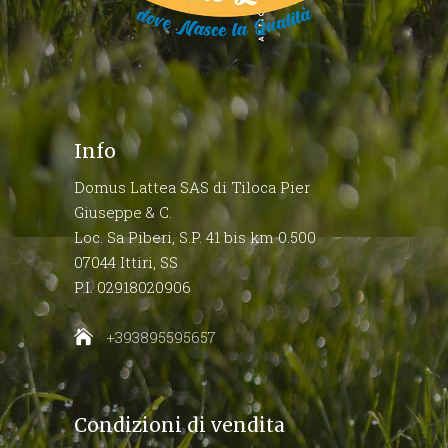
Info
Domus Lattea SAS di Tiloca Pier
Giuseppe & C.
Loc. Sa Piberi, S.P. 41 bis km 0.500
07044 Ittiri, SS
P.I. 02918020906
+393895595657
Condizioni di vendita