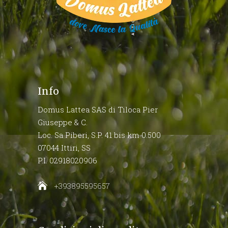
Info
Domus Lattea SAS di Tiloca Pier
Giuseppe & C.
Loc. Sa Piberi, S.P. 41 bis km 0.500
07044 Ittiri, SS
P.I. 02918020906
+393895595657